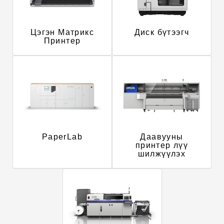
Цэгэн Матрикс
Диск бүтээгч
Принтер
PaperLab
Даавууны
принтер лүү
шилжүүлэх