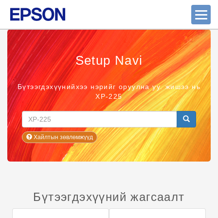
Setup Navi
Бүтээгдэхүүнийхээ нэрийг оруулна уу. жишээ нь
XP-225
Хайлтын зөвлөмжүүд
Бүтээгдэхүүний жагсаалт