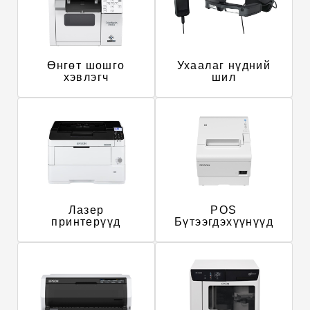
Өнгөт шошго
Ухаалаг нүдний
хэвлэгч
шил
Лазер
POS
принтерүүд
Бүтээгдэхүүнүүд