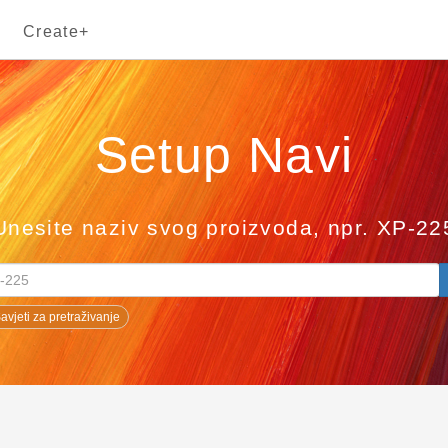
Create+
Setup Navi
Unesite naziv svog proizvoda, npr. XP-22
avjeti za pretraživanje