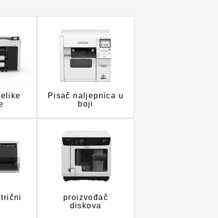
velike
Pisač naljepnica u
e
boji
trični
proizvođač
i
diskova