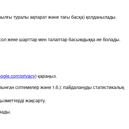
рылғы туралы ақпарат және тағы басқа) қолданылады.
сол жеке шарттар мен талаптар басымдыққа ие болады.
google.com/privacy
) қараңыз.
лынған сілтемелер және т.б.): пайдалануды статистикалық
қызметтерді жақсарту.
нады.