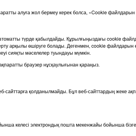
ратты алуға жол бермеу керек болса, «Cookie файлдарын 
 автоматты түрде қабылдайды. Құрылғыңыздағы cookie фай
ерту арқылы өшіруге болады. Дегенмен, cookie файлдарын 
меуі сияқты мәселелер туындауы мүмкін.
 ақпаратты браузер нұсқаулығынан қараңыз.
б-сайттарға қолданылмайды. Бұл веб-сайттардың жеке ақпар
ынша келесі электрондық пошта мекенжайы бойынша бізге