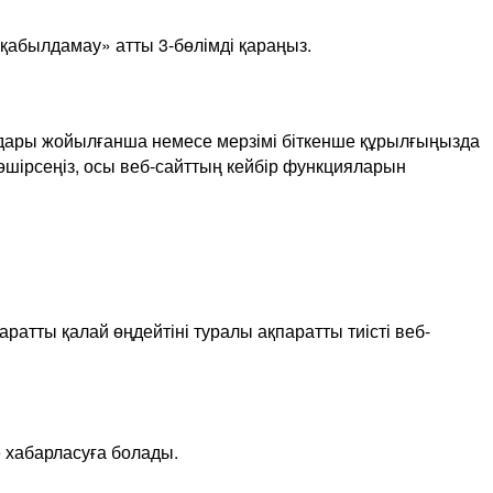
қабылдамау» атты 3-бөлімді қараңыз.
лдары жойылғанша немесе мерзімі біткенше құрылғыңызда
өшірсеңіз, осы веб-сайттың кейбір функцияларын
атты қалай өңдейтіні туралы ақпаратты тиісті веб-
 хабарласуға болады.