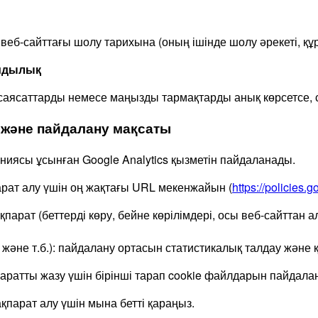
еб-сайттағы шолу тарихына (оның ішінде шолу әрекеті, құ
ымдылық
саясаттарды немесе маңызды тармақтарды анық көрсетсе, 
у және пайдалану мақсаты
аниясы ұсынған Google Analytics қызметін пайдаланады.
арат алу үшін оң жақтағы URL мекенжайын (
https://policies.
рат (беттерді көру, бейне көрілімдері, осы веб-сайттан а
 және т.б.): пайдалану ортасын статистикалық талдау және 
паратты жазу үшін бірінші тарап cookie файлдарын пайдала
қпарат алу үшін мына бетті қараңыз.