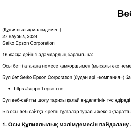
Ве
(Құпиялылық мәлімдемесі)
27 наурыз, 2024
Seiko Epson Corporation
16 жасқа дейінгі адамдардың барлығына:
Осы бетті ата-ана немесе қамқоршымен (мысалы әке немес
Бұл бет Seiko Epson Corporation (бұдан әрі «компания») б
https://support.epson.net
Бұл веб-сайтты шолу тарихы қалай өңделетінін түсіндіре
Біз осы веб-сайтқа кіретін тұлғалар туралы жеке ақпарат
1. Осы Құпиялылық мәлімдемесін пайдалану