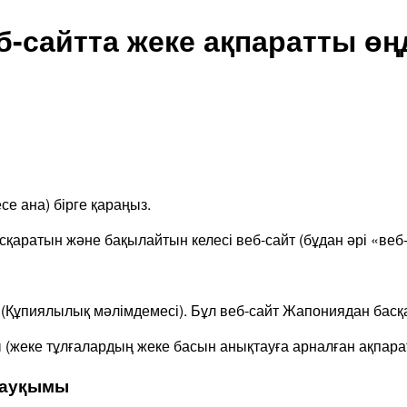
б-сайтта жеке ақпаратты өң
е ана) бірге қараңыз.
асқаратын және бақылайтын келесі веб-сайт (бұдан әрі «веб
ді (Құпиялылық мәлімдемесі). Бұл веб-сайт Жапониядан ба
ты (жеке тұлғалардың жеке басын анықтауға арналған ақпар
 ауқымы