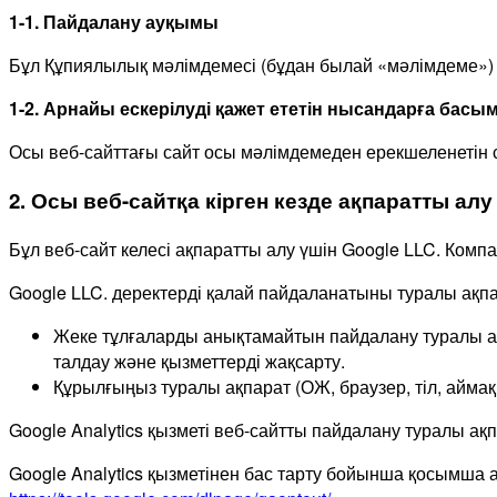
1-1. Пайдалану ауқымы
Бұл Құпиялылық мәлімдемесі (бұдан былай «мәлімдеме») в
1-2. Арнайы ескерілуді қажет ететін нысандарға бас
Осы веб-сайттағы сайт осы мәлімдемеден ерекшеленетін 
2. Осы веб-сайтқа кірген кезде ақпаратты ал
Бұл веб-сайт келесі ақпаратты алу үшін Google LLC. Комп
Google LLC. деректерді қалай пайдаланатыны туралы ақп
Жеке тұлғаларды анықтамайтын пайдалану туралы ақпа
талдау және қызметтерді жақсарту.
Құрылғыңыз туралы ақпарат (ОЖ, браузер, тіл, аймақ
Google Analytics қызметі веб-сайтты пайдалану туралы ақ
Google Analytics қызметінен бас тарту бойынша қосымша а