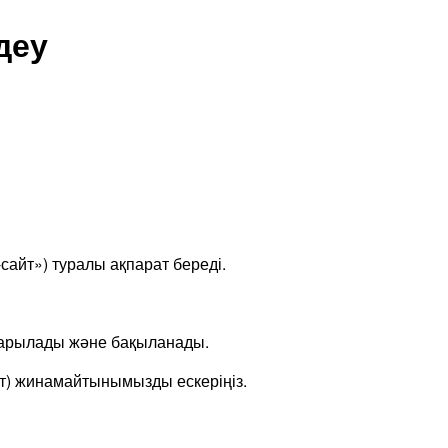
деу
-сайт») туралы ақпарат береді.
сқарылады және бақыланады.
ат) жинамайтынымызды ескеріңіз.