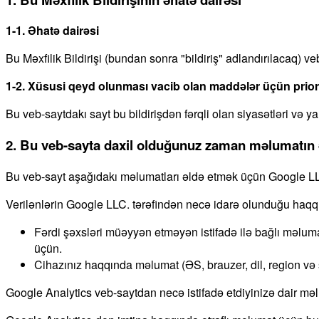
1-1. Əhatə dairəsi
Bu Məxfilik Bildirişi (bundan sonra "bildiriş" adlandırılacaq) 
1-2. Xüsusi qeyd olunması vacib olan maddələr üçün priori
Bu veb-saytdakı sayt bu bildirişdən fərqli olan siyasətləri və y
2. Bu veb-sayta daxil olduğunuz zaman məlumatın ə
Bu veb-sayt aşağıdakı məlumatları əldə etmək üçün Google LLC.
Verilənlərin Google LLC. tərəfindən necə idarə olunduğu haq
Fərdi şəxsləri müəyyən etməyən istifadə ilə bağlı məlumat (s
üçün.
Cihazınız haqqında məlumat (ƏS, brauzer, dil, region və s.)
Google Analytics veb-saytdan necə istifadə etdiyinizə dair məlu