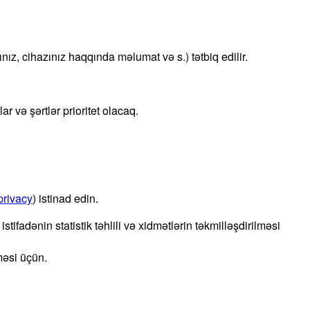
nız, cihazınız haqqında məlumat və s.) tətbiq edilir.
r və şərtlər prioritet olacaq.
privacy
) istinad edin.
tifadənin statistik təhlili və xidmətlərin təkmilləşdirilməsi
lməsi üçün.