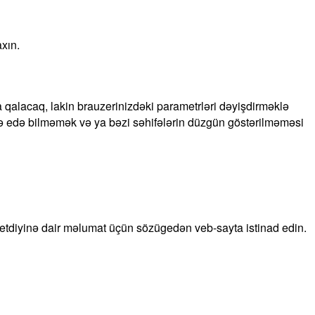
xın.
da qalacaq, lakin brauzerinizdəki parametrləri dəyişdirməklə
adə edə bilməmək və ya bəzi səhifələrin düzgün göstərilməməsi
ə etdiyinə dair məlumat üçün sözügedən veb-sayta istinad edin.