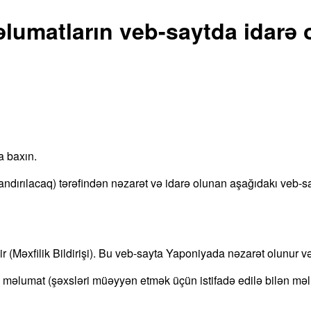
lumatların veb-saytda idarə
a baxın.
ndırılacaq) tərəfindən nəzarət və idarə olunan aşağıdakı veb-s
r (Məxfilik Bildirişi). Bu veb-sayta Yaponiyada nəzarət olunur v
si məlumat (şəxsləri müəyyən etmək üçün istifadə edilə bilən məl