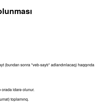
 olunması
ayt (bundan sonra "veb-saytı" adlandırılacaq) haqqında
ə orada idarə olunur.
umat) toplamırıq.