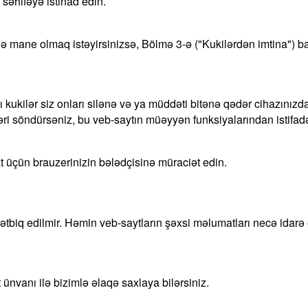
səhifəyə istinad edin.
nə mane olmaq istəyirsinizsə, Bölmə 3-ə ("Kukilərdən imtina") ba
kı kukilər siz onları silənə və ya müddəti bitənə qədər cihazınız
iləri söndürsəniz, bu veb-saytın müəyyən funksiyalarından istif
 üçün brauzerinizin bələdçisinə müraciət edin.
 tətbiq edilmir. Həmin veb-saytların şəxsi məlumatları necə idar
 ünvanı ilə bizimlə əlaqə saxlaya bilərsiniz.