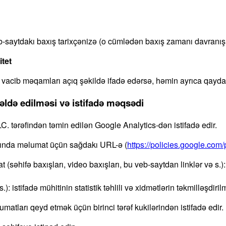
veb-saytdakı baxış tarixçənizə (o cümlədən baxış zamanı davranışı
tet
a vacib məqamları açıq şəkildə ifadə edərsə, həmin ayrıca qaydala
ldə edilməsi və istifadə məqsədi
 tərəfindən təmin edilən Google Analytics-dən istifadə edir.
qında məlumat üçün sağdakı URL-ə (
https://policies.google.com/
əhifə baxışları, video baxışları, bu veb-saytdan linklər və s.): is
: istifadə mühitinin statistik təhlili və xidmətlərin təkmilləşdiri
matları qeyd etmək üçün birinci tərəf kukilərindən istifadə edir.