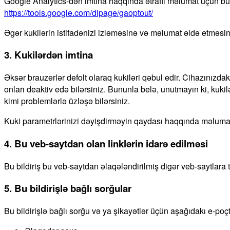
Google Analytics-dən imtina haqqında ətraflı məlumat üçün bu 
https://tools.google.com/dlpage/gaoptout/
Əgər kukilərin istifadənizi izləməsinə və məlumat əldə etməsi
3. Kukilərdən imtina
Əksər brauzerlər defolt olaraq kukiləri qəbul edir. Cihazınızda
onları deaktiv edə bilərsiniz. Bununla belə, unutmayın ki, kuk
kimi problemlərlə üzləşə bilərsiniz.
Kuki parametrlərinizi dəyişdirməyin qaydası haqqında məlumat
4. Bu veb-saytdan olan linklərin idarə edilməsi
Bu bildiriş bu veb-saytdan əlaqələndirilmiş digər veb-saytlara
5. Bu bildirişlə bağlı sorğular
Bu bildirişlə bağlı sorğu və ya şikayətlər üçün aşağıdakı e-poçt