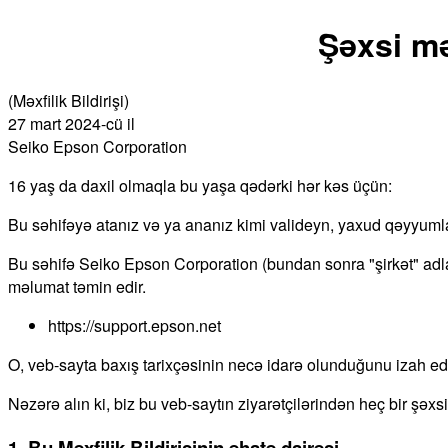
Şəxsi mə
(Məxfilik Bildirişi)
27 mart 2024-cü il
Seiko Epson Corporation
16 yaş da daxil olmaqla bu yaşa qədərki hər kəs üçün:
Bu səhifəyə atanız və ya ananız kimi valideyn, yaxud qəyyuml
Bu səhifə Seiko Epson Corporation (bundan sonra "şirkət" adla
məlumat təmin edir.
https://support.epson.net
O, veb-sayta baxış tarixçəsinin necə idarə olunduğunu izah edi
Nəzərə alın ki, biz bu veb-saytın ziyarətçilərindən heç bir şəx
1. Bu Məxfilik Bildirişinin əhatə dairəsi