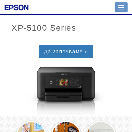
Toggl
navig
Да започваме »