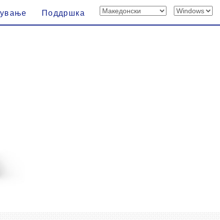
вување
Поддршка