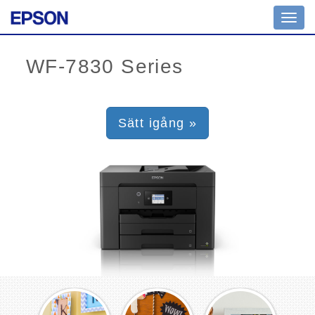
Toggl
navig
Sätt igång »