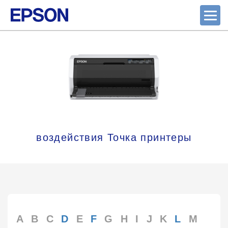
воздействия Точка принтеры
A
B
C
D
E
F
G
H
I
J
K
L
M