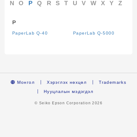
N
O
P
Q
R
S
T
U
V
W
X
Y
Z
P
PaperLab Q-40
PaperLab Q-5000
Монгол
Хэрэглэх нөхцөл
Trademarks
Нууцлалын мэдэгдэл
© Seiko Epson Corporation
2026