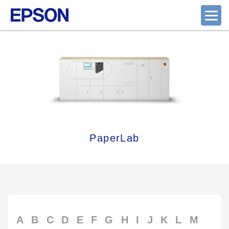
PaperLab
A
B
C
D
E
F
G
H
I
J
K
L
M