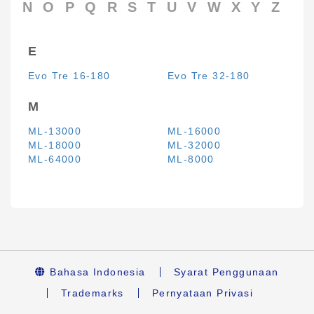
N
O
P
Q
R
S
T
U
V
W
X
Y
Z
E
Evo Tre 16-180
Evo Tre 32-180
M
ML-13000
ML-16000
ML-18000
ML-32000
ML-64000
ML-8000
Bahasa Indonesia
Syarat Penggunaan
Trademarks
Pernyataan Privasi