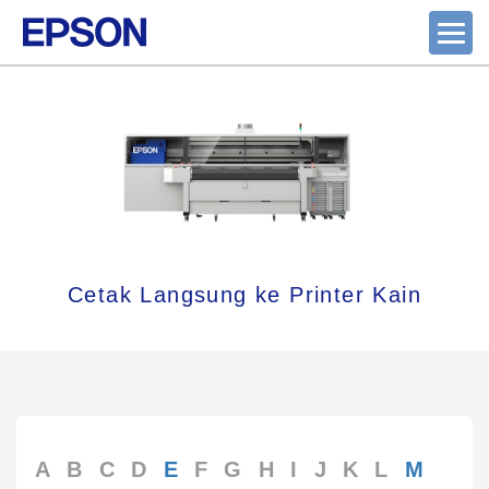
Cetak Langsung ke Printer Kain
A
B
C
D
E
F
G
H
I
J
K
L
M