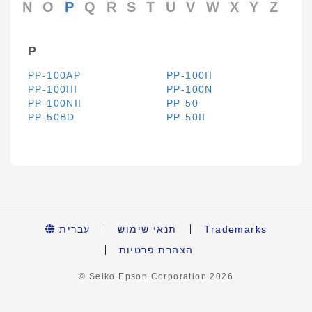
N
O
P
Q
R
S
T
U
V
W
X
Y
Z
P
PP-100AP
PP-100II
PP-100III
PP-100N
PP-100NII
PP-50
PP-50BD
PP-50II
עברית
תנאי שימוש
Trademarks
הצהרת פרטיות
© Seiko Epson Corporation
2026