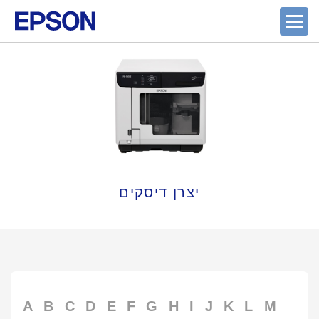
יצרן דיסקים
A
B
C
D
E
F
G
H
I
J
K
L
M