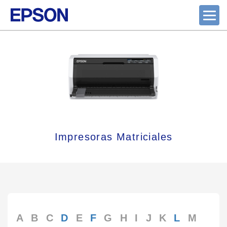
Impresoras Matriciales
A
B
C
D
E
F
G
H
I
J
K
L
M