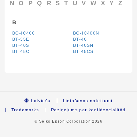
N
O
P
Q
R
S
T
U
V
W
X
Y
Z
B
BO-IC400
BO-IC400N
BT-35E
BT-40
BT-40S
BT-40SN
BT-45C
BT-45CS
Latviešu
Lietošanas noteikumi
Trademarks
Paziņojums par konfidencialitāti
© Seiko Epson Corporation
2026