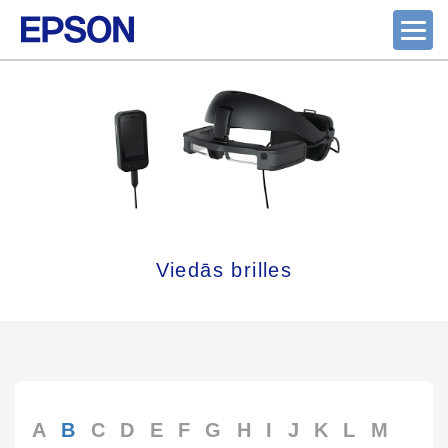
Viedās brilles
A
B
C
D
E
F
G
H
I
J
K
L
M