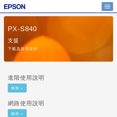
切
換
導
覽
PX-S840
支援
下載及說明文件
進階使用說明
檢視 »
網路使用說明
檢視 »