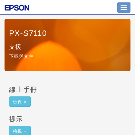
Toggl
navig
PX-S7110
支援
下載與文件
線上手冊
檢視 »
提示
檢視 »