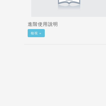
進階使用說明
檢視 »