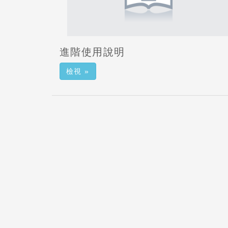
進階使用說明
檢視 »