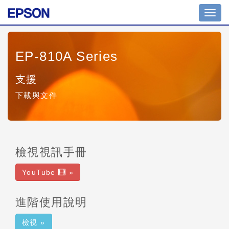
Toggl
navig
EP-810A Series
支援
下載與文件
檢視視訊手冊
YouTube
»
進階使用說明
檢視 »