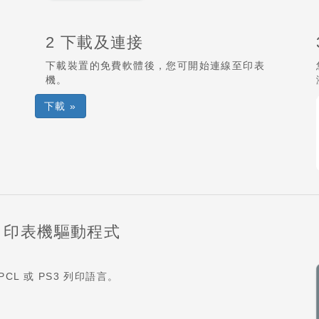
2 下載及連接
下載裝置的免費軟體後，您可開始連線至印表
機。
下載 »
pt3) 印表機驅動程式
L 或 PS3 列印語言。