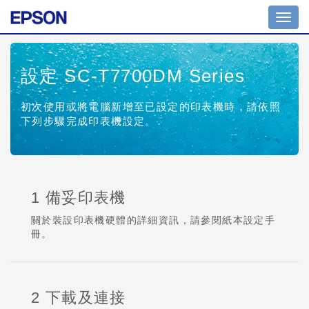
Toggl
navig
設定 SC-T7700DM Series
初次使用或將電腦新增至已設定的印表機時，請依照
下列步驟完成印表機設定。
1 備妥印表機
關於裝設印表機硬體的詳細資訊，請參閱紙本設定手
冊。
2 下載及連接