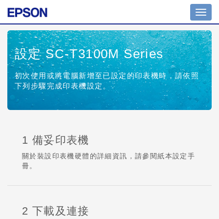
Toggl
navig
設定 SC-T3100M Series
初次使用或將電腦新增至已設定的印表機時，請依照
下列步驟完成印表機設定。
1 備妥印表機
關於裝設印表機硬體的詳細資訊，請參閱紙本設定手
冊。
2 下載及連接