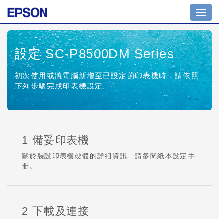
Toggl
navig
設定 SC-P8500DM Series
初次使用或將電腦新增至已設定的印表機時，請依照
下列步驟完成印表機設定。
1 備妥印表機
關於裝設印表機硬體的詳細資訊，請參閱紙本設定手
冊。
2 下載及連接