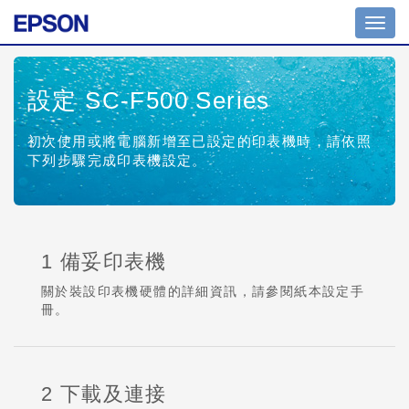
Toggl
navig
設定 SC-F500 Series
初次使用或將電腦新增至已設定的印表機時，請依照
下列步驟完成印表機設定。
1 備妥印表機
關於裝設印表機硬體的詳細資訊，請參閱紙本設定手
冊。
2 下載及連接