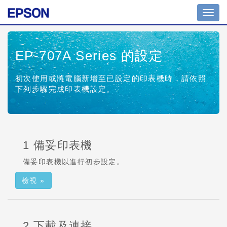
切
換
導
覽
EP-707A Series
的設定
初次使用或將電腦新增至已設定的印表機時，請依照
下列步驟完成印表機設定。
1 備妥印表機
備妥印表機以進行初步設定。
檢視 »
2 下載及連接