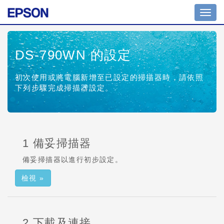
切
換
導
覽
DS-790WN
的設定
初次使用或將電腦新增至已設定的掃描器時，請依照
下列步驟完成掃描器設定。
1 備妥掃描器
備妥掃描器以進行初步設定。
檢視 »
2 下載及連接