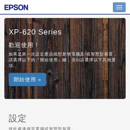
Toggl
navig
XP-620 Series
歡迎使用！
如果是第一次設定產品或想新增電腦及/或智慧型裝置，
請選擇以下的『開始使用』鍵，否則請選擇以下其他選
項。
開始使用 »
設定
按此處連接至電腦或智慧型裝置。