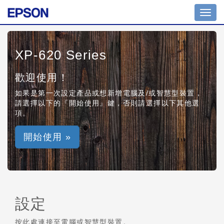
Toggl
navig
XP-620 Series
歡迎使用！
如果是第一次設定產品或想新增電腦及/或智慧型裝置，
請選擇以下的『開始使用』鍵，否則請選擇以下其他選
項。
開始使用 »
設定
按此處連接至電腦或智慧型裝置。