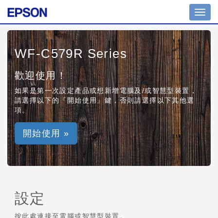
Toggl
navig
WF-C579R Series
歡迎使用！
如果是第一次設定產品或想新增電腦及/或智慧型裝置，
請選擇以下的『開始使用』鍵，否則請選擇以下其他選
項。
開始使用 »
設定
按此處連接至電腦或智慧型裝置。