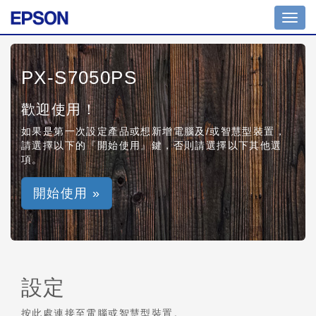
Toggl
navig
PX-S7050PS
歡迎使用！
如果是第一次設定產品或想新增電腦及/或智慧型裝置，
請選擇以下的『開始使用』鍵，否則請選擇以下其他選
項。
開始使用 »
設定
按此處連接至電腦或智慧型裝置。