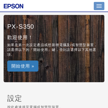
Toggl
navig
PX-S350
歡迎使用！
如果是第一次設定產品或想新增電腦及/或智慧型裝置，
請選擇以下的『開始使用』鍵，否則請選擇以下其他選
項。
開始使用 »
設定
按此處連接至電腦或智慧型裝置。