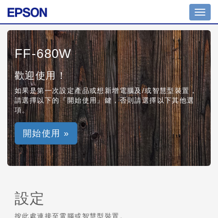
Toggl
navig
FF-680W
歡迎使用！
如果是第一次設定產品或想新增電腦及/或智慧型裝置，
請選擇以下的『開始使用』鍵，否則請選擇以下其他選
項。
開始使用 »
設定
按此處連接至電腦或智慧型裝置。