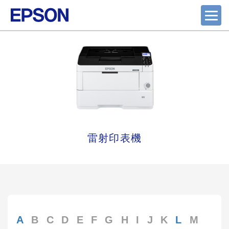
雷射印表機
A
B
C
D
E
F
G
H
I
J
K
L
M