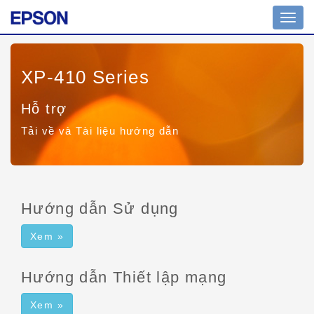
Bật/tắ
chuy
hướn
XP-410 Series
Hỗ trợ
Tải về và Tài liệu hướng dẫn
Hướng dẫn Sử dụng
Xem »
Hướng dẫn Thiết lập mạng
Xem »