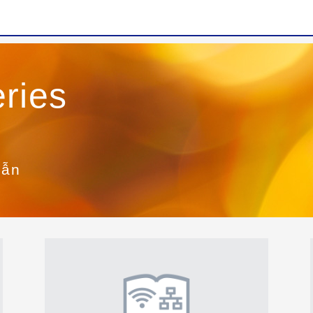
ries
dẫn