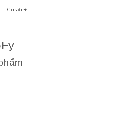
Create+
pFy
 phẩm