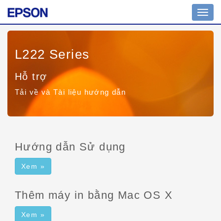
Bật/tắ
chuy
hướn
L222 Series
Hỗ trợ
Tải về và Tài liệu hướng dẫn
Hướng dẫn Sử dụng
Xem »
Thêm máy in bằng Mac OS X
Xem »