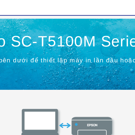
ho SC-T5100M Seri
ên dưới để thiết lập máy in lần đầu hoặ