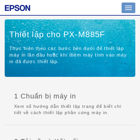
Toggl
navig
Thiết lập cho PX-M885F
Thực hiện theo các bước bên dưới để thiết lập
máy in lần đầu hoặc khi thêm máy tính vào máy
in đã được thiết lập.
1 Chuẩn bị máy in
Xem sổ hướng dẫn thiết lập trang để biết chi
tiết về cách thiết lập phần cứng máy in.