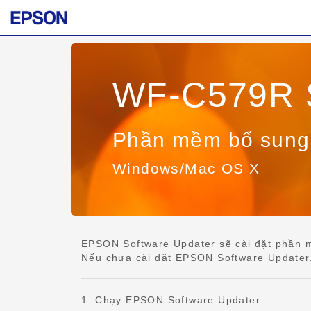
WF-C579R S
Phần mềm bổ sung
Windows/Mac OS X
EPSON Software Updater sẽ cài đặt phần m
Nếu chưa cài đặt EPSON Software Updater, h
1. Chạy EPSON Software Updater.