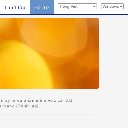
Thiết lập
Hỗ trợ
 máy in và phần mềm vừa cài đặt.
 trang [Thiết lập].