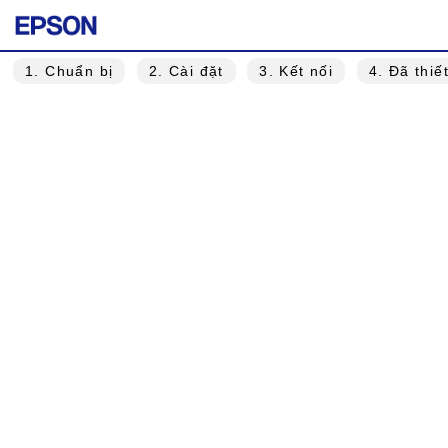
1
. Chuẩn bị
2
. Cài đặt
3
. Kết nối
4
. Đã thiế