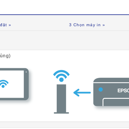
đặt »
3
Chọn máy in »
dùng)