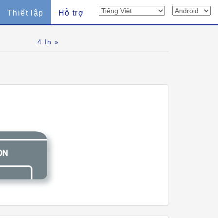
Thiết lập
Hỗ trợ
4
In »