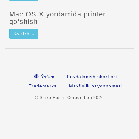
Mac OS X yordamida printer
qo‘shish
Ko‘rish »
Ўзбек
Foydalanish shartlari
Trademarks
Maxfiylik bayonnomasi
© Seiko Epson Corporation
2026