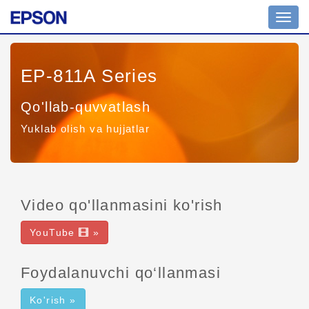
Toggl
navig
EP-811A Series
Qo'llab-quvvatlash
Yuklab olish va hujjatlar
Video qo'llanmasini ko'rish
YouTube
»
Foydalanuvchi qo‘llanmasi
Ko'rish »