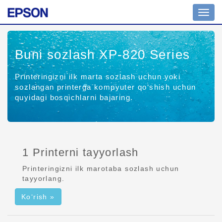
Navig
yoqish
Buni sozlash XP-820 Series
Printeringizni ilk marta sozlash uchun yoki
sozlangan printerga kompyuter qo‘shish uchun
quyidagi bosqichlarni bajaring.
1 Printerni tayyorlash
Printeringizni ilk marotaba sozlash uchun
tayyorlang.
Ko‘rish »