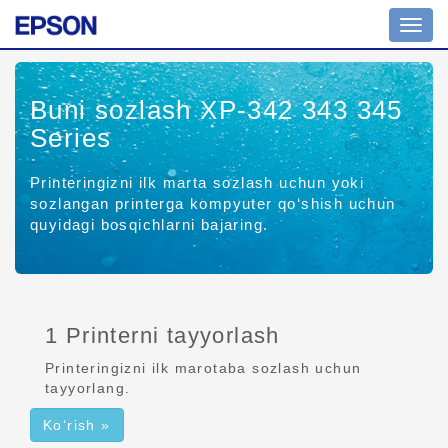
Navig
yoqish
Buni sozlash XP-342 343 345
Series
Printeringizni ilk marta sozlash uchun yoki
sozlangan printerga kompyuter qo‘shish uchun
quyidagi bosqichlarni bajaring.
1 Printerni tayyorlash
Printeringizni ilk marotaba sozlash uchun
tayyorlang.
Ko‘rish »