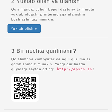
2 Yuklab olish va ulanish
Qurilmangiz uchun bepul dasturiy ta’minotni
yuklab olgach, printeringizga ulanishni
boshlashingiz mumkin.
Yuklab olish »
3 Bir nechta qurilmami?
Qo‘shimcha kompyuter va aqlli qurilmalar
qo‘shishingiz mumkin. Yangi qurilmada
quyidagi saytga o‘ting:
!
http://epson.sn