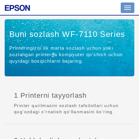
Toggl
navig
Buni sozlash WF-7110 Series
Printeringizni ilk marta sozlash uchun yoki
sozlangan printerga kompyuter qo‘shish uchun
quyidagi bosqichlarni bajaring.
1 Printerni tayyorlash
Printer qurilmasini sozlash tafsilotlari uchun
qog‘ozdagi o‘rnatish qo‘llanmasini ko‘ring.