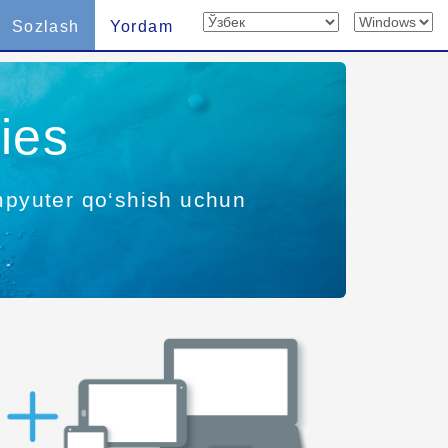
Sozlash
Yordam
ies
ompyuter qo‘shish uchun