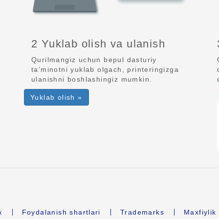
2 Yuklab olish va ulanish
Qurilmangiz uchun bepul dasturiy
ta’minotni yuklab olgach, printeringizga
ulanishni boshlashingiz mumkin.
Yuklab olish »
к
Foydalanish shartlari
Trademarks
Maxfiyli