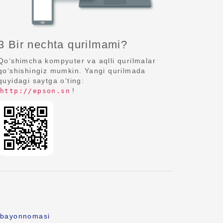
3 Bir nechta qurilmami?
Qo‘shimcha kompyuter va aqlli qurilmalar
qo‘shishingiz mumkin. Yangi qurilmada
quyidagi saytga o‘ting:
!
http://epson.sn
k bayonnomasi