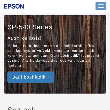
Toggl
navig
XP-540 Series
Xush kelibsiz!
Mahsulotni birinchi marta sozlash kerak bo'lsa
yoki kompyuter va/yoki smart qurilma qo'shish
kerak bo'lsa, quyidan "Qani boshladik" tugmasini
bosing. Aks holda, quyidagi opsiyalardan birini
tanlang.
Qani boshladik »
Sozlash