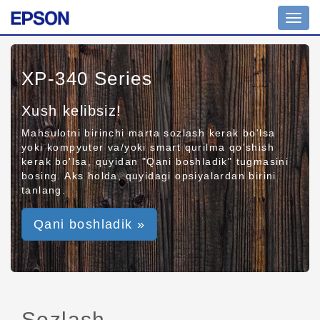
Toggl
navig
XP-340 Series
Xush kelibsiz!
Mahsulotni birinchi marta sozlash kerak bo'lsa
yoki kompyuter va/yoki smart qurilma qo'shish
kerak bo'lsa, quyidan "Qani boshladik" tugmasini
bosing. Aks holda, quyidagi opsiyalardan birini
tanlang.
Qani boshladik »
Sozlash