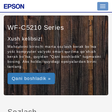
Toggl
navig
WF-C5210 Series
Xush kelibsiz!
Mahsulotni birinchi marta sozlash kerak bo'lsa
yoki kompyuter va/yoki smart qurilma qo'shish
kerak bo'lsa, quyidan "Qani boshladik" tugmasini
bosing. Aks holda, quyidagi opsiyalardan birini
tanlang.
Qani boshladik »
Sozlash